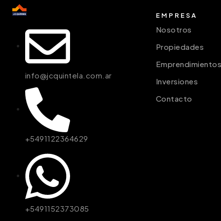
EMPRESA
Nosotros
Propiedades
Emprendimiento
info@jcquintela.com.ar
Inversiones
Contacto
+5491122364629
+5491152373085