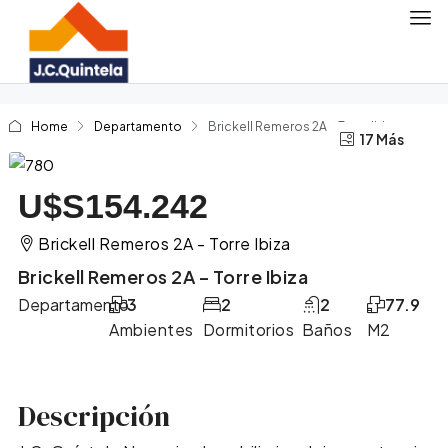
Home
Departamento
Brickell Remeros 2A – Torre Ibiza
17 Más
13 Más
U$S154.242
Brickell Remeros 2A - Torre Ibiza
Brickell Remeros 2A – Torre Ibiza
Departamento
3
2
2
77.9
Ambientes
Dormitorios
Baños
M2
Descripción