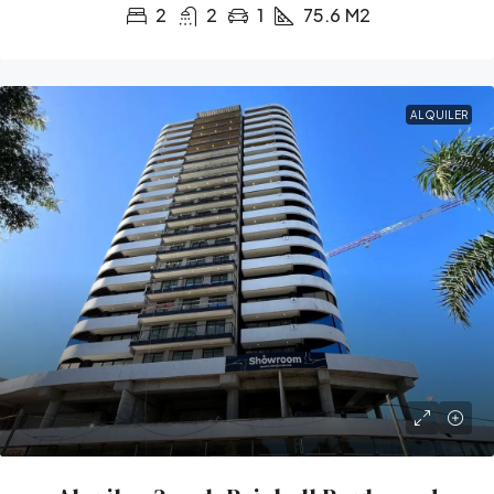
2
2
1
75.6
M2
ALQUILER