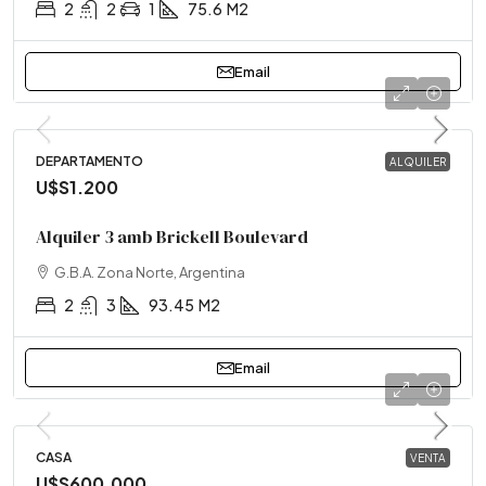
2
2
1
75.6
M2
Email
DEPARTAMENTO
ALQUILER
U$S1.200
Alquiler 3 amb Brickell Boulevard
G.B.A. Zona Norte, Argentina
2
3
93.45
M2
Email
CASA
VENTA
U$S600.000