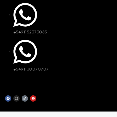
+5491152373085
+5491130070707
© JCQuineta - Desarrollado por Unitienda