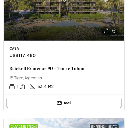
CASA
U$S117.480
Brickell Remeros 9D – Torre Tulum
Tigre, Argentina
1
1
53.4
M2
Email
CARACTERISTICAS
EMPRENDIMIENTO