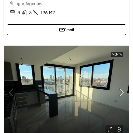
Tigre, Argentina
3
3
196
M2
Email
VENTA