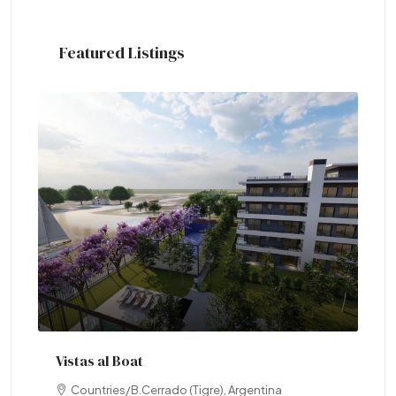
Featured Listings
Lav
DE
Vistas al Boat
Countries/B.Cerrado (Tigre), Argentina