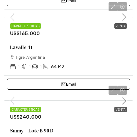
Email
DEPARTAMENTO
CARACTERISTICAS
VENTA
U$S165.000
Lavalle 41
Tigre, Argentina
1
1
1
64
M2
Email
CASA
CARACTERISTICAS
VENTA
U$S240.000
Sunny – Lote B 90 D