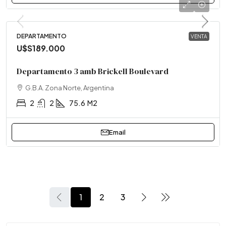
DEPARTAMENTO
VENTA
U$S189.000
Departamento 3 amb Brickell Boulevard
G.B.A. Zona Norte, Argentina
2
2
75.6
M2
Email
1
2
3