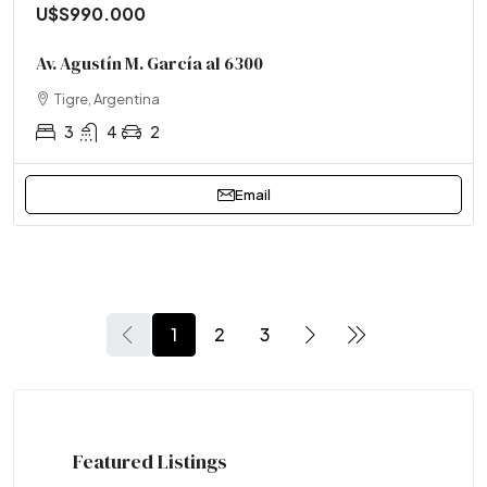
U$S990.000
Av. Agustín M. García al 6300
Tigre, Argentina
3
4
2
Email
1
2
3
Featured Listings