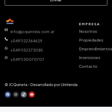
EMPRESA
Nosotros
info@jcquintela.com.ar
Propiedades
+5491122364629
Emprendimiento
+5491152373085
Inversiones
+5491130070707
Contacto
© JCQuineta - Desarrollado por Unitienda