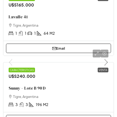
U$S165.000
Lavalle 41
Tigre, Argentina
1
1
1
64
M2
Email
CASA
CARACTERISTICAS
VENTA
U$S240.000
Sunny – Lote B 90 D
Tigre, Argentina
3
3
196
M2