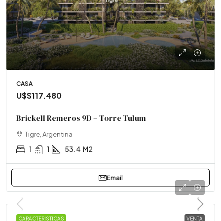
CASA
U$S117.480
Brickell Remeros 9D – Torre Tulum
Tigre, Argentina
1
1
53.4
M2
Email
DEPARTAMENTO
CARACTERISTICAS
VENTA