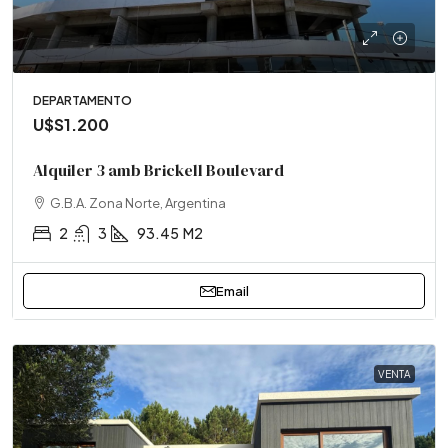
DEPARTAMENTO
U$S1.200
Alquiler 3 amb Brickell Boulevard
G.B.A. Zona Norte, Argentina
2
3
93.45
M2
Email
VENTA