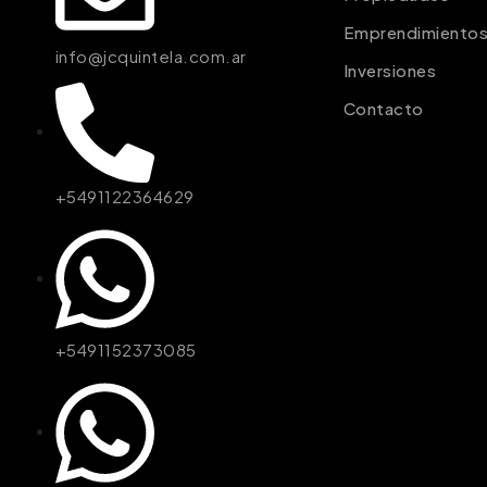
Emprendimiento
info@jcquintela.com.ar
Inversiones
Contacto
+5491122364629
+5491152373085