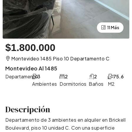
11 Más
7 Más
$1.800.000
Montevideo 1485 Piso 10 Departamento C
Montevideo Al 1485
Departamento
3
2
2
75.6
Ambientes
Dormitorios
Baños
M2
Descripción
Departamento de 3 ambientes en alquiler en Brickell
Boulevard, piso 10 unidad C. Con una superficie