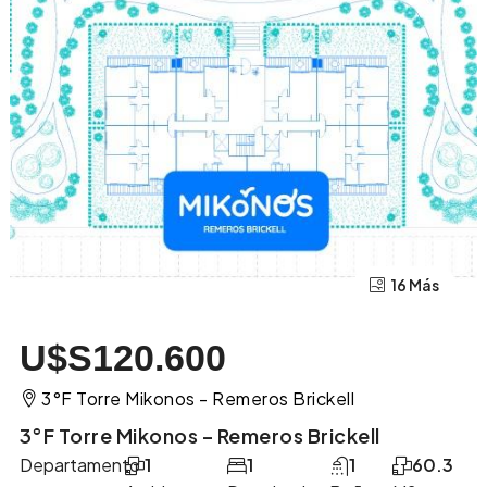
12 Más
16 Más
U$S120.600
3°F Torre Mikonos - Remeros Brickell
3°F Torre Mikonos – Remeros Brickell
Departamento
1
1
1
60.3