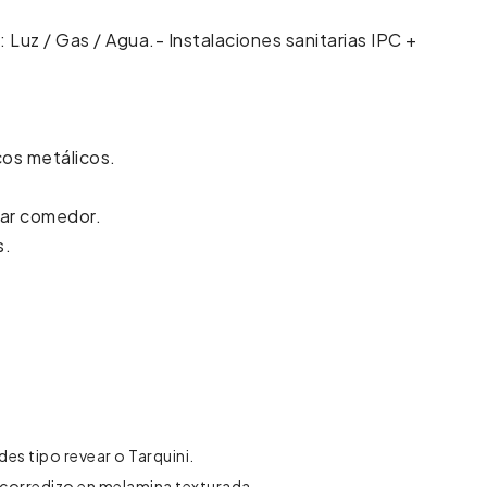
 Luz / Gas / Agua.- Instalaciones sanitarias IPC +
cos metálicos.
tar comedor.
s.
es tipo revear o Tarquini.
 corredizo en melamina texturada.