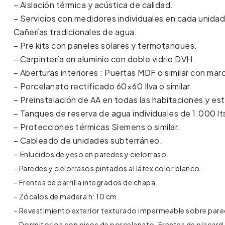
– Aislación térmica y acústica de calidad.
– Servicios con medidores individuales en cada unidad:
Cañerías tradicionales de agua.
– Pre kits con paneles solares y termotanques.
– Carpintería en aluminio con doble vidrio DVH.
– Aberturas interiores : Puertas MDF o similar con mar
– Porcelanato rectificado 60×60 Ilva o similar.
– Preinstalación de AA en todas las habitaciones y es
– Tanques de reserva de agua individuales de 1.000 lt
– Protecciones térmicas Siemens o similar.
– Cableado de unidades subterráneo.
–
Enlucidos de yeso en paredes y cielorraso.
– Paredes y cielorrasos pintados al látex color blanco.
– Frentes de parrilla integrados de chapa.
– Zócalos de madera h: 10 cm.
– Revestimiento exterior texturado impermeable sobre pared
– Dormitorios con pisos de porcelanato, Frentes de placard