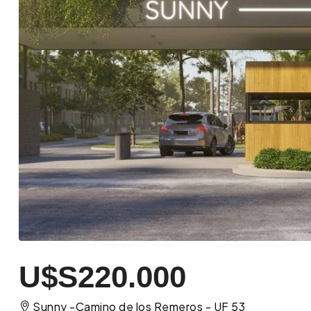
U$S220.000
Sunny -Camino de los Remeros - UF 53