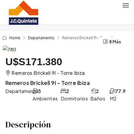
Home
Departamento
Remeros Brickell 9I – Torre Ibiza
4 Más
8 Más
U$S171.380
Remeros Brickell 9I - Torre Ibiza
Remeros Brickell 9I – Torre Ibiza
Departamento
3
2
2
77.9
Ambientes
Dormitorios
Baños
M2
Descripción