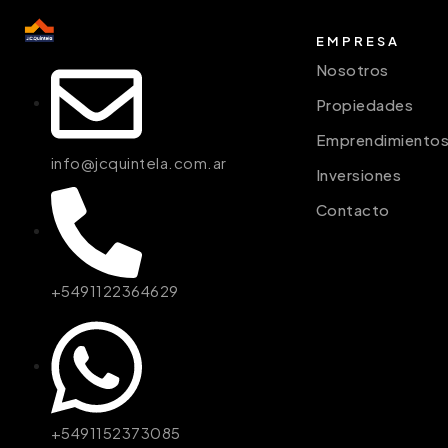
EMPRESA
Nosotros
Propiedades
Emprendimiento
info@jcquintela.com.ar
Inversiones
Contacto
+5491122364629
+5491152373085