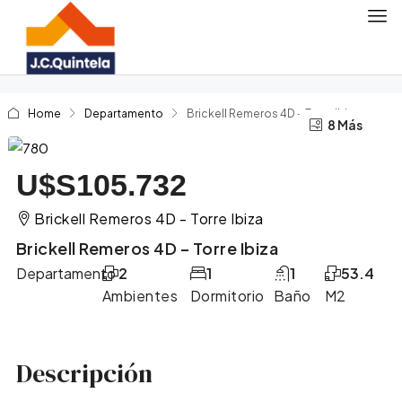
Home
Departamento
Brickell Remeros 4D – Torre Ibiza
4 Más
8 Más
U$S105.732
Brickell Remeros 4D - Torre Ibiza
Brickell Remeros 4D – Torre Ibiza
Departamento
2
1
1
53.4
Ambientes
Dormitorio
Baño
M2
Descripción