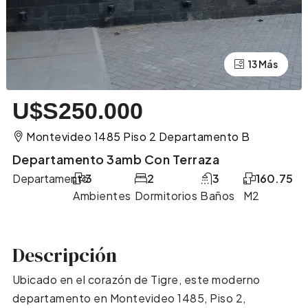
13 Más
9 Más
U$S250.000
Montevideo 1485 Piso 2 Departamento B
Departamento 3amb Con Terraza
Departamento
3
2
3
160.75
Ambientes
Dormitorios
Baños
M2
Descripción
Ubicado en el corazón de Tigre, este moderno
departamento en Montevideo 1485, Piso 2,