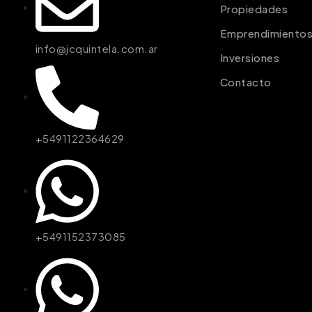
Propiedades
Emprendimiento
info@jcquintela.com.ar
Inversiones
Contacto
+5491122364629
+5491152373085