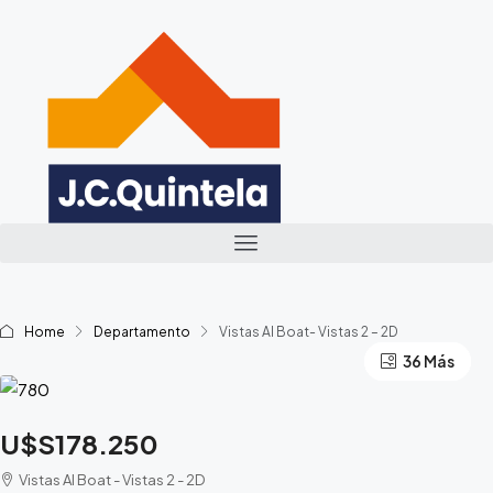
Home
Departamento
Vistas Al Boat- Vistas 2 – 2D
32 Más
36 Más
U$S178.250
Vistas Al Boat - Vistas 2 - 2D