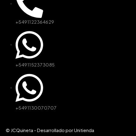
+5491122364629
+5491152373085
+5491130070707
© JCQuineta - Desarrollado por Unitienda