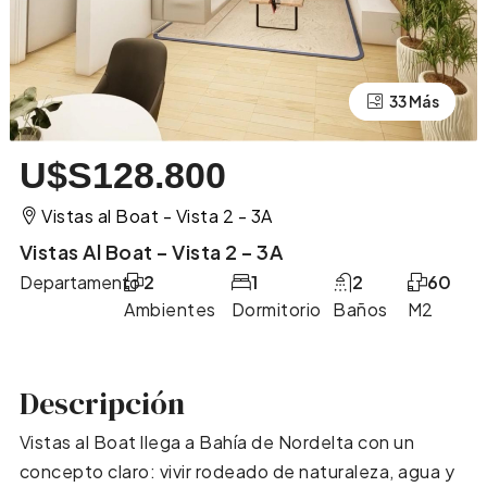
29 Más
33 Más
U$S128.800
Vistas al Boat - Vista 2 - 3A
Vistas Al Boat – Vista 2 – 3A
Departamento
2
1
2
60
Ambientes
Dormitorio
Baños
M2
Descripción
Vistas al Boat llega a Bahía de Nordelta con un
concepto claro: vivir rodeado de naturaleza, agua y