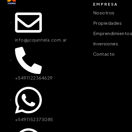
EMPRESA
Nosotros
Propiedades
Emprendimiento
info@jcquintela.com.ar
Inversiones
Contacto
+5491122364629
+5491152373085