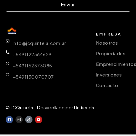
Enviar
EMPRESA
Nosotros
info@jcquintela.com.ar
Propiedades
+5491122364629
Emprendimiento
+5491152373085
Inversiones
+5491130070707
Contacto
© JCQuineta - Desarrollado por Unitienda