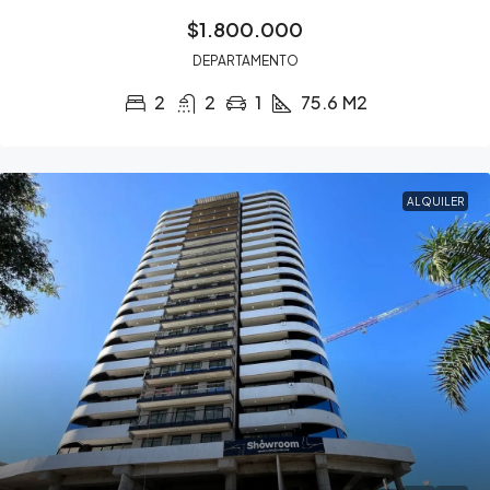
$1.800.000
DEPARTAMENTO
2
2
1
75.6
M2
ALQUILER