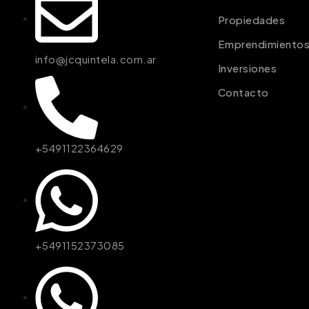
Propiedades
Emprendimiento
info@jcquintela.com.ar
Inversiones
Contacto
+5491122364629
+5491152373085