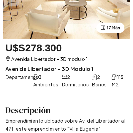
17 Más
13 Más
U$S278.300
Avenida Libertador - 3D modulo 1
Avenida Libertador – 3D Modulo 1
Departamento
3
2
2
115
Ambientes
Dormitorios
Baños
M2
Descripción
Emprendimiento ubicado sobre Av. del Libertador al
471, este emprendimiento “Villa Eugenia”