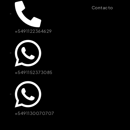
Contacto
+5491122364629
+5491152373085
+5491130070707