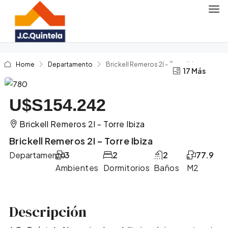
Home
Departamento
Brickell Remeros 2I – Torre Ibiza
17 Más
13 Más
U$S154.242
Brickell Remeros 2I - Torre Ibiza
Brickell Remeros 2I – Torre Ibiza
Departamento
3
2
2
77.9
Ambientes
Dormitorios
Baños
M2
Descripción