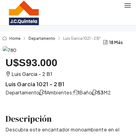
Home
Departamento
Luis Garcia 1021 – 2 B1
14 Más
18 Más
U$S93.000
Luis Garcia - 2 B1
Luis Garcia 1021 – 2 B1
Departamento
1
Ambientes
1
Baño
53
M2
Descripción
Descubra este encantador monoambiente en el