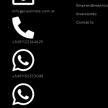
Emprendimiento
info@jcquintela.com.ar
Inversiones
Contacto
+5491122364629
+5491152373085