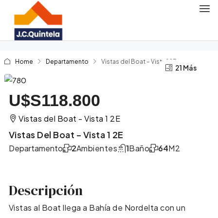
Home
Departamento
Vistas del Boat – Vista 1 2E
17 Más
21 Más
U$S118.800
Vistas del Boat - Vista 1 2E
Vistas Del Boat – Vista 1 2E
Departamento
2
Ambientes
1
Baño
64
M2
Descripción
Vistas al Boat llega a Bahía de Nordelta con un