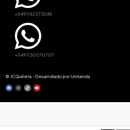
+5491152373085
+5491130070707
© JCQuineta - Desarrollado por Unitienda