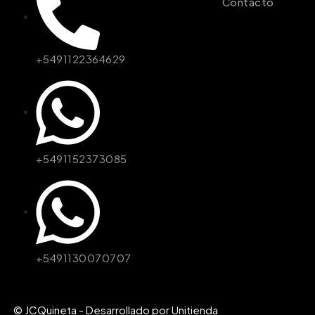
Contacto
+5491122364629
+5491152373085
+5491130070707
© JCQuineta - Desarrollado por Unitienda