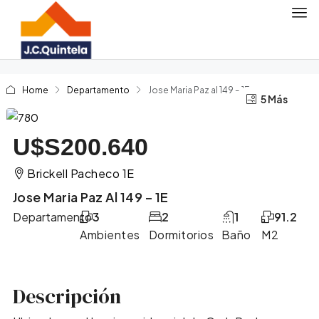
Home
Departamento
Jose Maria Paz al 149 – 1E
5 Más
1 Más
U$S200.640
Brickell Pacheco 1E
Jose Maria Paz Al 149 – 1E
Departamento
3
2
1
91.2
Ambientes
Dormitorios
Baño
M2
Descripción