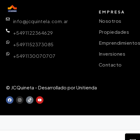
EMPRESA
Nosotros
info@jcquintela.com.ar
Propiedades
+5491122364629
Emprendimiento
+5491152373085
Inversiones
+5491130070707
Contacto
© JCQuineta - Desarrollado por Unitienda