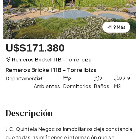
9 Más
5 Más
U$S171.380
Remeros Brickell 11B - Torre Ibiza
Remeros Brickell 11B – Torre Ibiza
Departamento
3
2
2
77.9
Ambientes
Dormitorios
Baños
M2
Descripción
J.C. Quíntela Negocios Inmobiliarios deja constancia
que todas las imágenes e información que se