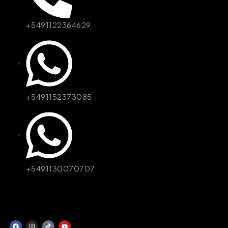
+5491122364629
+5491152373085
+5491130070707
© JCQuineta - Desarrollado por Unitienda