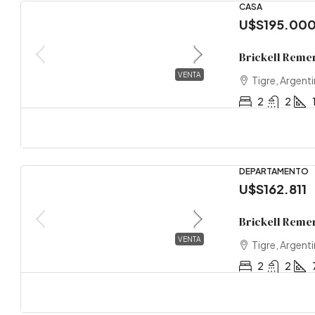
CASA
U$S195.00
Brickell Reme
VENTA
Tigre, Argent
2
2
DEPARTAMENTO
U$S162.811
Brickell Remer
VENTA
Tigre, Argent
2
2