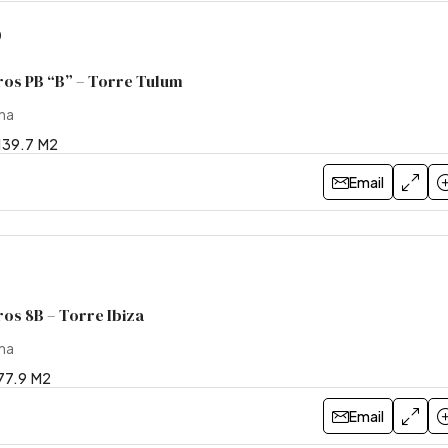
0
ros PB “B” – Torre Tulum
ina
139.7
M2
Email
os 8B – Torre Ibiza
ina
77.9
M2
Email