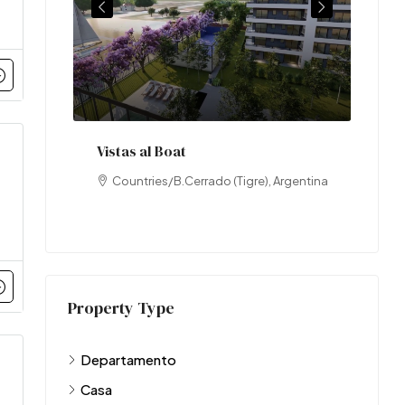
1
DEPA
re Tulum
Vistas al Boat
Countries/B.Cerrado (Tigre), Argentina
Property Type
Departamento
Casa