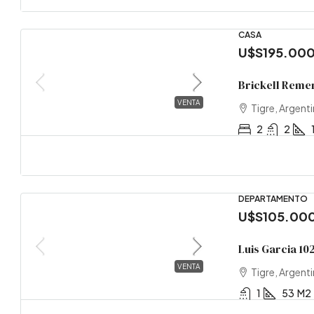
CASA
U$S195.00
Brickell Remer
VENTA
Tigre, Argent
2
2
DEPARTAMENTO
U$S105.00
Luis Garcia 102
VENTA
Tigre, Argent
1
53
M2