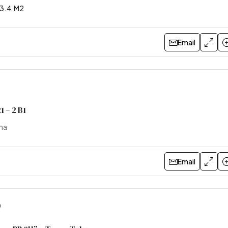
3
3
196
M2
3.4
M2
A
Email
U$S117.480
Brickell Remeros 9D – Tor
Tigre, Argentina
1 – 2 B1
1
1
53.4
M2
CASA
ina
Email
0