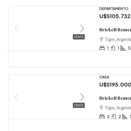
DEPARTAMENTO
U$S105.732
Brickell Remer
VENTA
Tigre, Argent
1
1
5
CASA
U$S195.00
Brickell Remer
VENTA
Tigre, Argent
2
2