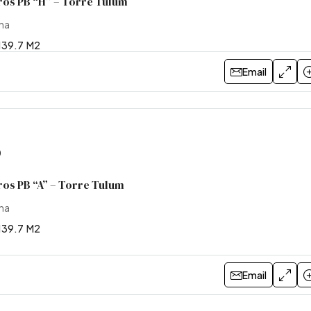
ros PB “H” – Torre Tulum
ina
139.7
M2
Email
0
ros PB “A” – Torre Tulum
ina
139.7
M2
Email