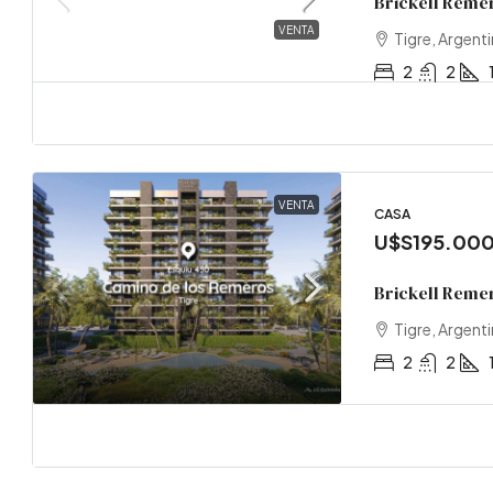
Brickell Reme
VENTA
Tigre, Argent
2
2
VENTA
CASA
U$S195.00
Brickell Reme
Tigre, Argent
2
2