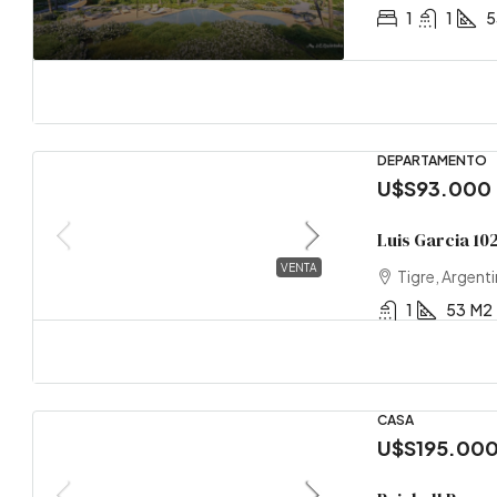
1
1
5
CAS
DEPARTAMENTO
U$S93.000
Luis Garcia 102
VENTA
Tigre, Argent
1
53
M2
CASA
U$S195.00