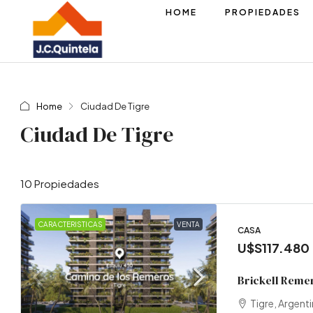
HOME
PROPIEDADES
Home
Ciudad De Tigre
Ciudad De Tigre
10 Propiedades
CARACTERISTICAS
VENTA
CASA
U$S117.480
Sun
Brickell Reme
T
Tigre, Argent