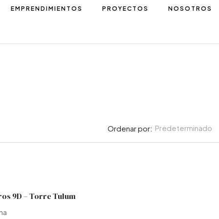
EMPRENDIMIENTOS
PROYECTOS
NOSOTROS
Predeterminado
Ordenar por:
U$S240.000
ny – Lote B 90 D
ros 9D – Torre Tulum
igre, Argentina
ina