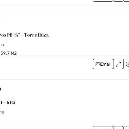
0
os PB “A” – Torre Ibiza
ina
139.7
M2
Email
0
1 – 6 B2
ina