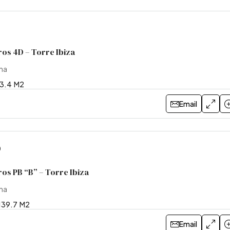
os 4D – Torre Ibiza
ina
3.4
M2
Email
0
os PB “B” – Torre Ibiza
ina
139.7
M2
Email