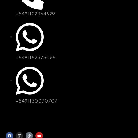
+5491122364629
+5491152373085
+5491130070707
© JCQuineta - Desarrollado por Unitienda