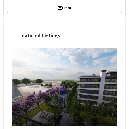
Email
Featured Listings
Lav
DE