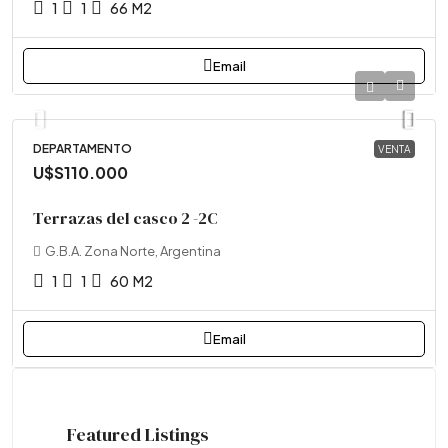
1
1
66
M2
Email
DEPARTAMENTO
VENTA
U$S110.000
Terrazas del casco 2 -2C
G.B.A. Zona Norte, Argentina
1
1
60
M2
Email
Featured Listings