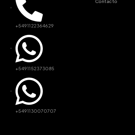
Contacto
+5491122364629
+5491152373085
+5491130070707
© JCQuineta - Desarrollado por Unitienda