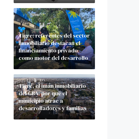
Tigre: referentes del sector
inmobiliario destacan el
financiamiento privado
como motor del desarrollo
Tigre, el imán inmobiliario
del GBA: por qué el
municipio atrae a
desarrolladores y familias