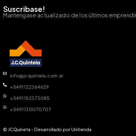
Suscribase!
Mantengase actualizado de los últimos emprendi
info@jcquintela.com.ar
+5491122364629
+5491152373085
+5491130070707
© JCQuineta - Desarrollado por Unitienda