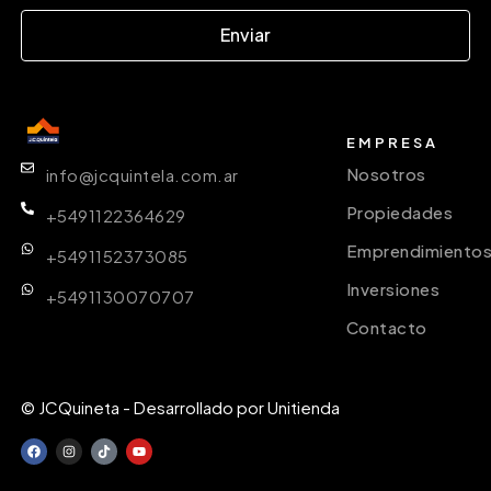
Enviar
EMPRESA
Nosotros
info@jcquintela.com.ar
Propiedades
+5491122364629
Emprendimiento
+5491152373085
Inversiones
+5491130070707
Contacto
© JCQuineta - Desarrollado por Unitienda