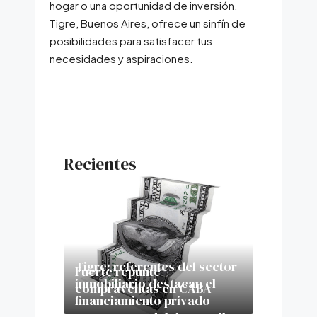
hogar o una oportunidad de inversión,
Tigre, Buenos Aires, ofrece un sinfín de
posibilidades para satisfacer tus
necesidades y aspiraciones.
Recientes
Tigre: referentes del sector
Fuerte repunte
inmobiliario destacan el
compraventas en CABA
financiamiento privado